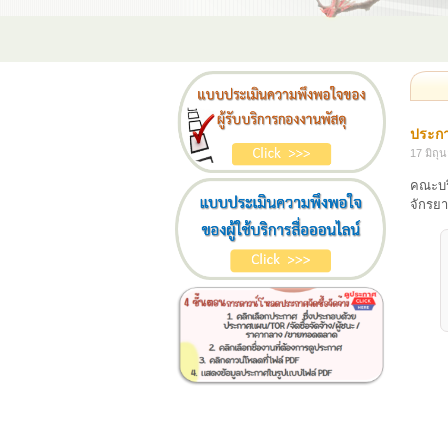
ประกา
17 มิถุ
คณะบร
จักรย