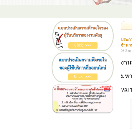
ประกา
จำนวน
08 สิงห
งาน
มหา
หมา