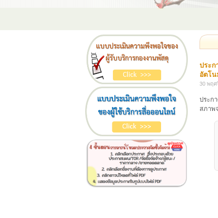
ประกา
อัตโน
30 พฤศ
ประกาศ
สภาพจร