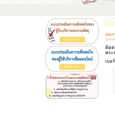
ประกา
29 พฤศ
ติดต
พระ
เบอร