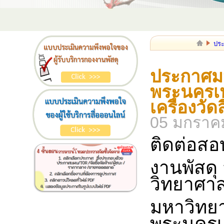
ประ
ประกาศมห
พระนครเห
เครื่องว
05 มกราค
ติดต่อสอ
งานพัสด
วิทยาศาส
มหาวิทย
พระนครเ