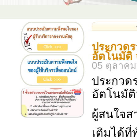
ประกวดรา
อัตโนมัติ
05 ตุลาคม
ประกวดรา
อัตโนมัต
ผู้สนใจส
เติมได้ท