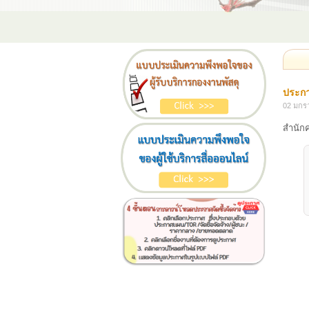
ประกา
02 มกร
สำนัก