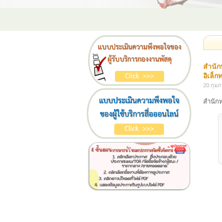
สำนัก
อิเล็ก
20 กุมภ
สำนักห